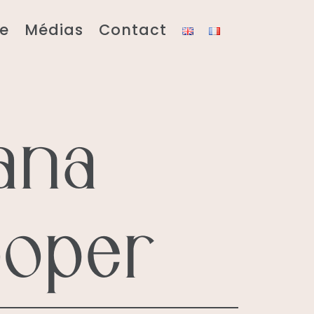
e
Médias
Contact
ana
oper