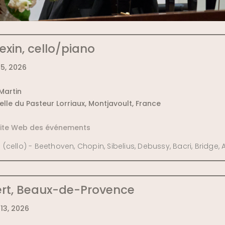
exin, cello/piano
5, 2026
-Martin
elle du Pasteur Lorriaux, Montjavoult, France
 site Web des événements
(cello) - Beethoven, Chopin, Sibelius, Debussy, Bacri, Bridge, 
t, Beaux-de-Provence
13, 2026