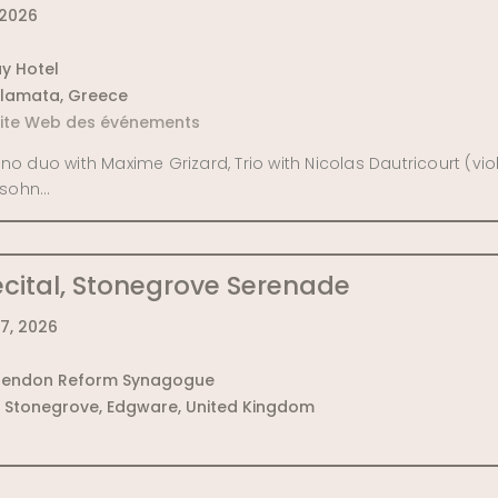
 2026
y Hotel
lamata, Greece
 site Web des événements
ano duo with Maxime Grizard, Trio with Nicolas Dautricourt (vio
ssohn…
cital, Stonegrove Serenade
7, 2026
Hendon Reform Synagogue
8 Stonegrove, Edgware, United Kingdom