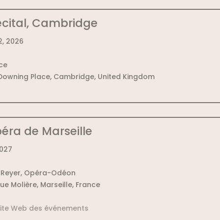
ecital, Cambridge
, 2026
ce
Downing Place, Cambridge, United Kingdom
péra de Marseille
2027
t Reyer, Opéra-Odéon
rue Molière, Marseille, France
 site Web des événements