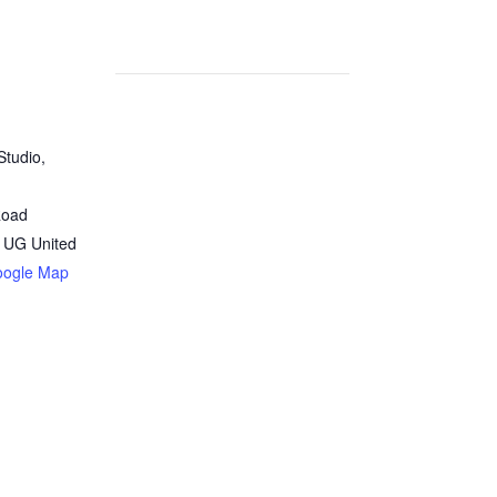
Studio,
Road
1UG
United
oogle Map