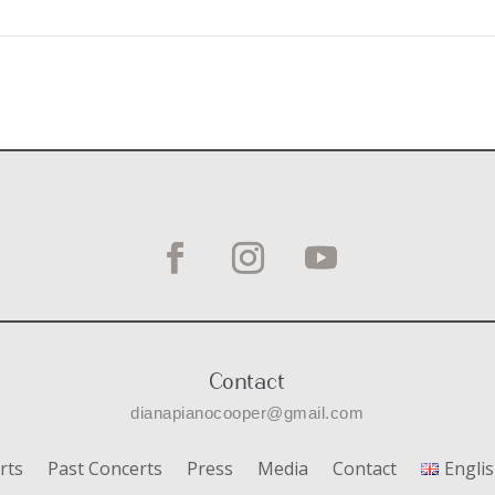
Contact
dianapianocooper@gmail.com
rts
Past Concerts
Press
Media
Contact
Engli