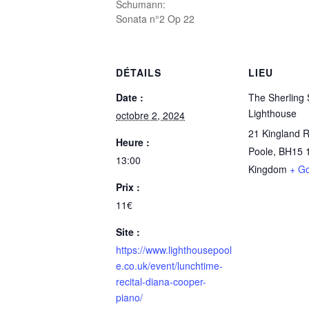
Schumann:
Sonata n°2 Op 22
DÉTAILS
LIEU
Date :
The Sherling 
Lighthouse
octobre 2, 2024
21 Kingland 
Heure :
Poole
,
BH15 
13:00
Kingdom
+ G
Prix :
11€
Site :
https://www.lighthousepool
e.co.uk/event/lunchtime-
recital-diana-cooper-
piano/